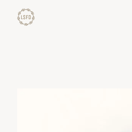
Lewati
ke
konten