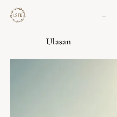
Lewati
ke
konten
Ulasan