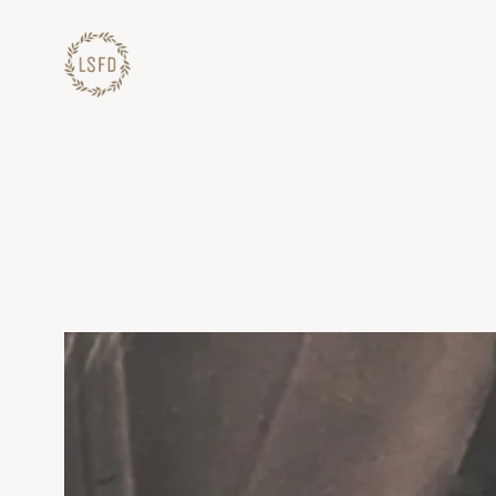
Lewati
ke
konten