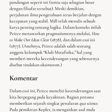
pandangan seperti ini (tentu saja sebagian besar
dengan filsafat tersebut). Meski demikian,
perjalanan ilmu pengetahuan terus berjalan dengan
kecepatan yang stabil. Mill telah menulis sebuah
karya penting tentang logika. Dalam konteks inilah
Peirce menawarkan pragmatismenya melalui,
How
to Make Our Ideas Clear
(1878), dan dalam esai ini
(1877). (Anehnya, Peirce adalah salah seorang
anggota kelompok “Klub Metafisika,” hal yang
memberi mereka kecenderungan yang sebenarnya
disebut tindakan oksimoron.)
Komentar
Dalam esai ini, Peirce meneliti kecenderungan saat
kita berpegang pada keyakinan. Bagian
pertama
memberikan sejarah singkat penalaran
qua science
.
Pada pemikiran Kepler, ia mengaitkan asal mula