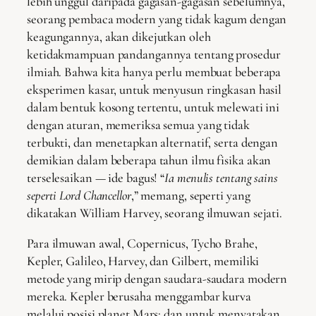
lebih unggul daripada gagasan-gagasan sebelumnya,
seorang pembaca modern yang tidak kagum dengan
keagungannya, akan dikejutkan oleh
ketidakmampuan pandangannya tentang prosedur
ilmiah. Bahwa kita hanya perlu membuat beberapa
eksperimen kasar, untuk menyusun ringkasan hasil
dalam bentuk kosong tertentu, untuk melewati ini
dengan aturan, memeriksa semua yang tidak
terbukti, dan menetapkan alternatif, serta dengan
demikian dalam beberapa tahun ilmu fisika akan
terselesaikan — ide bagus! “
Ia menulis tentang sains
seperti Lord Chancellor
,” memang, seperti yang
dikatakan William Harvey, seorang ilmuwan sejati.
Para ilmuwan awal, Copernicus, Tycho Brahe,
Kepler, Galileo, Harvey, dan Gilbert, memiliki
metode yang mirip dengan saudara-saudara modern
mereka. Kepler berusaha menggambar kurva
melalui posisi planet Mars; dan untuk menyatakan