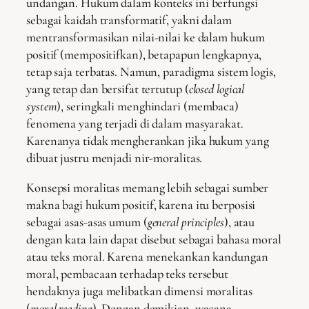
undangan. Hukum dalam konteks ini berfungsi
sebagai kaidah transformatif, yakni dalam
mentransformasikan nilai-nilai ke dalam hukum
positif (mempositifkan), betapapun lengkapnya,
tetap saja terbatas. Namun, paradigma sistem logis,
yang tetap dan bersifat tertutup (
closed logical
system
), seringkali menghindari (membaca)
fenomena yang terjadi di dalam masyarakat.
Karenanya tidak mengherankan jika hukum yang
dibuat justru menjadi nir-moralitas.
Konsepsi moralitas memang lebih sebagai sumber
makna bagi hukum positif, karena itu berposisi
sebagai asas-asas umum (
general principles
), atau
dengan kata lain dapat disebut sebagai bahasa moral
atau teks moral. Karena menekankan kandungan
moral, pembacaan terhadap teks tersebut
hendaknya juga melibatkan dimensi moralitas
(
moral reading
). Dengan demikian, wacana