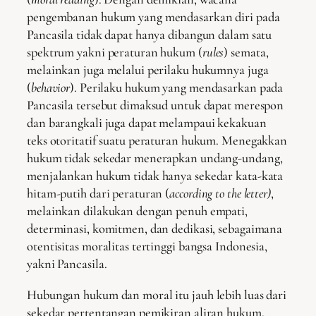
pengembanan hukum yang mendasarkan diri pada
Pancasila tidak dapat hanya dibangun dalam satu
spektrum yakni peraturan hukum (
rules
) semata,
melainkan juga melalui perilaku hukumnya juga
(
behavior
). Perilaku hukum yang mendasarkan pada
Pancasila tersebut dimaksud untuk dapat merespon
dan barangkali juga dapat melampaui kekakuan
teks otoritatif suatu peraturan hukum. Menegakkan
hukum tidak sekedar menerapkan undang-undang,
menjalankan hukum tidak hanya sekedar kata-kata
hitam-putih dari peraturan (
according to the letter)
,
melainkan dilakukan dengan penuh empati,
determinasi, komitmen, dan dedikasi, sebagaimana
otentisitas moralitas tertinggi bangsa Indonesia,
yakni Pancasila.
Hubungan hukum dan moral itu jauh lebih luas dari
sekedar pertentangan pemikiran aliran hukum.