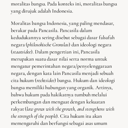
moralitas bangsa. Pada konteks ini, moralitas bangsa
yang dirujuk adalah Indonesia.
Moralitas bangsa Indonesia, yang paling mendasar,
berakar pada Pancasila. Pancasila dalam
kedudukannya sering disebut sebagai dasar falsafah
negara (
philosohische Gronslas
) dan ideologi negara
(
staatsidee
). Dalam pengertian ini, Pancasila
merupakan suatu dasar nilai serta norma untuk
mengatur pemerintahan negara/penyelenggaraan
negara, dengan kata lain Pancasila menjadi sebuah
cita hukum (
rechtsidee
) bangsa. Hukum dan ideologi
bangsa memiliki hubungan yang organik. Artinya,
bahwa hukum pada hakikatnya tumbuh melalui
perkembangan dan menguat dengan kekuatan
rakyat (
law grows with the growth, and stengthens with
the strength of the people
). Cita hukum itu akan
memengaruhi dan berfungsi sebagai asas umum