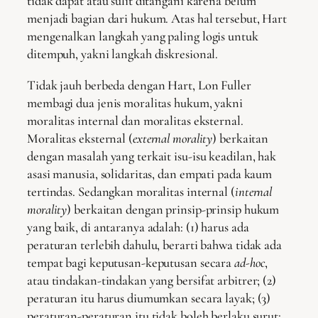
tidak dapat atau sulit ditangani karena belum
menjadi bagian dari hukum. Atas hal tersebut, Hart
mengenalkan langkah yang paling logis untuk
ditempuh, yakni langkah diskresional.
Tidak jauh berbeda dengan Hart, Lon Fuller
membagi dua jenis moralitas hukum, yakni
moralitas internal dan moralitas eksternal.
Moralitas eksternal (
external morality
) berkaitan
dengan masalah yang terkait isu-isu keadilan, hak
asasi manusia, solidaritas, dan empati pada kaum
tertindas. Sedangkan moralitas internal (
internal
morality
) berkaitan dengan prinsip-prinsip hukum
yang baik, di antaranya adalah: (1) harus ada
peraturan terlebih dahulu, berarti bahwa tidak ada
tempat bagi keputusan-keputusan secara
ad-hoc
,
atau tindakan-tindakan yang bersifat arbitrer; (2)
peraturan itu harus diumumkan secara layak; (3)
peraturan-peraturan itu tidak boleh berlaku surut;