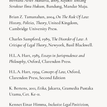
Bernard Arief Sidharta, 2009,
Refleksi Tentang
Struktur Ilmu Hukum,
Bandung, Mandar Maju.
Brian Z. Tamanahan, 2004,
On The Rule Of Law:
History, Politics, Theory
, United Kingdom,
Cambridge University Press.
Charles Sampford, 1989, T
he Disorder of Law: A
Critique of Legal Theory
, Newyork, Basil Blackwell.
H.L.A. Hart, 1983,
Essays in Jurisprudence and
Philosophy
, Oxford, Clarendon Press.
H.L.A. Hart, 1994,
Concept of Law
, Oxford,
Clarendon Press, Second Edition
K. Bertens, 2011,
Etika,
Jakarta, Gramedia Pustaka
Utama, Cet. Ke-11.
Kennet Einar Himma,
Inclusive Legal Positivism,