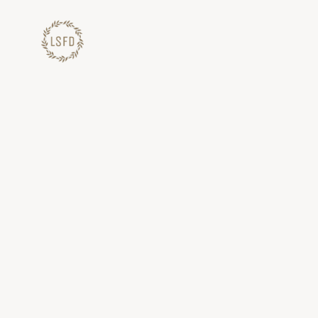
Lewati
ke
konten