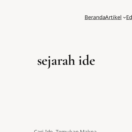
Beranda
Artikel
Ed
sejarah ide
Cari Ide. Temukan Makna.