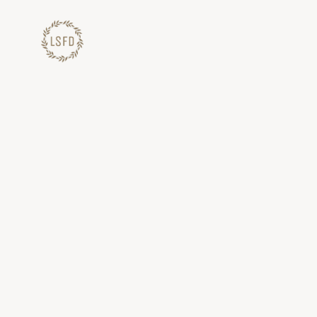
Lewati
ke
konten