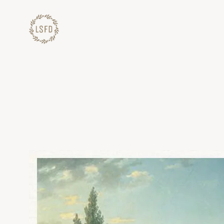
Lewati
ke
konten