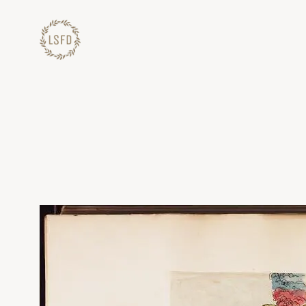
Lewati
ke
konten