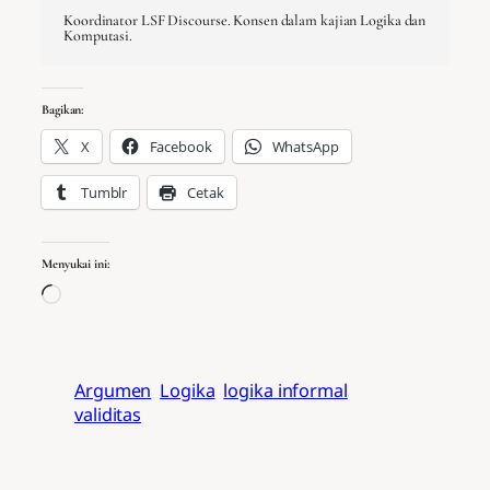
Koordinator LSF Discourse. Konsen dalam kajian Logika dan
Komputasi.
Bagikan:
X
Facebook
WhatsApp
Tumblr
Cetak
Menyukai ini:
Memuat…
Argumen
Logika
logika informal
validitas