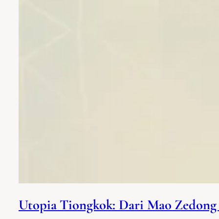
Utopia Tiongkok: Dari Mao Zedong 