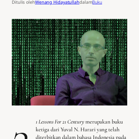
Ditulis oleh
Wenang Hidayatullah
dalam
Buku
2
1 Lessons For 21 Century
merupakan buku
ketiga dari Yuval N. Harari yang telah
diterbitkan dalam bahasa Indonesia pada