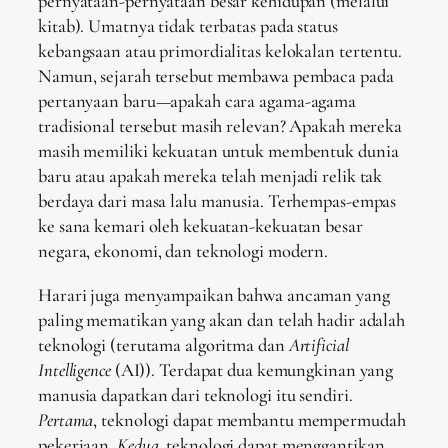
pernyataan-pernyataan besar kehidupan (melalui
kitab). Umatnya tidak terbatas pada status
kebangsaan atau primordialitas kelokalan tertentu.
Namun, sejarah tersebut membawa pembaca pada
pertanyaan baru—apakah cara agama-agama
tradisional tersebut masih relevan? Apakah mereka
masih memiliki kekuatan untuk membentuk dunia
baru atau apakah mereka telah menjadi relik tak
berdaya dari masa lalu manusia. Terhempas-empas
ke sana kemari oleh kekuatan-kekuatan besar
negara, ekonomi, dan teknologi modern.
Harari juga menyampaikan bahwa ancaman yang
paling mematikan yang akan dan telah hadir adalah
teknologi (terutama algoritma dan
Artificial
Intelligence
(AI)). Terdapat dua kemungkinan yang
manusia dapatkan dari teknologi itu sendiri.
P
ertama
, teknologi dapat membantu mempermudah
pekerjaan.
K
edua
, teknologi dapat menggantikan