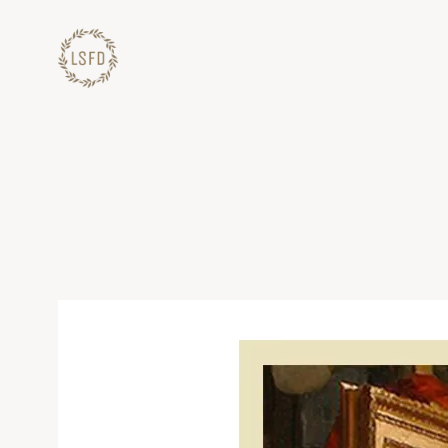
Lewati
ke
konten