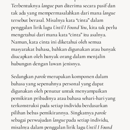
Terbentuknya
langue
pun diterima secara pasif dan
tak ada yang mempermasalahkan dari mana
langue
tersebut berasal. Misalnya kata “cinta” dalam
penggalan lirik lagu
Until I Found You
, kita tak perlu
mengetahui dari mana kata “cinta” itu asalnya.
Namun, kata cinta ini diketahui oleh semua
masyarakat bahasa, bahkan digunakan atau banyak
diucapkan oleh banyak orang dalam menjalin
hubungan dengan lawan jenisnya.
Sedangkan
parole
merupakan komponen dalam
bahasa yang sepenuhnya personal yang dapat
digunakan oleh penutur untuk menyampaikan
pemikiran pribadinya atau bahasa sehari-hari yang
terkonstruksi pada setiap individu berdasarkan
pilihan bebas pemikirannya. Singkatnya
parole
sebagai perwujudan
langue
pada setiap individu,
misalnya dalam penggalan lirik lagu
Until I Found