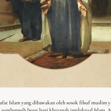
afat Islam yang dibawakan oleh sosok filsuf muslim y
umbangsih besar bagi khazanah intelektual Islam. Al