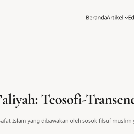
Beranda
Artikel
Ed
liyah: Teosofi-Transen
lsafat Islam yang dibawakan oleh sosok filsuf musli