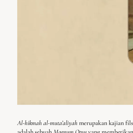
Al-hikmah al-muta’aliyah
merupakan kajian fils
adalah sebuah
Magnum Opus
yang memberikan s