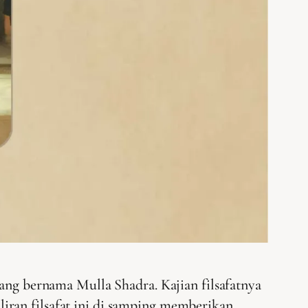
ang bernama Mulla Shadra. Kajian filsafatnya
iran filsafat ini di samping memberikan