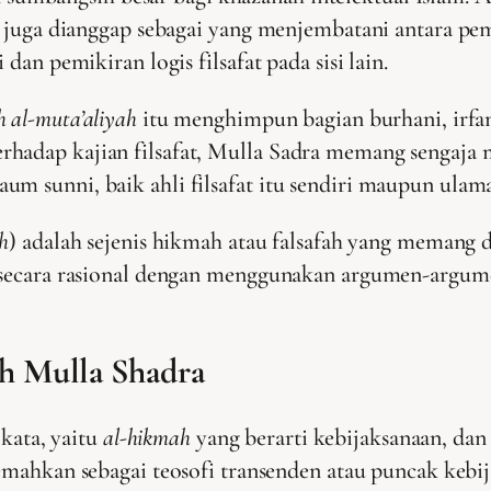
ni juga dianggap sebagai yang menjembatani antara pem
 dan pemikiran logis filsafat pada sisi lain.
h al-muta’aliyah
itu menghimpun bagian burhani, irfan
hadap kajian filsafat, Mulla Sadra memang sengaja me
um sunni, baik ahli filsafat itu sendiri maupun ula
h
) adalah sejenis hikmah atau falsafah yang memang 
n secara rasional dengan menggunakan argumen-argume
ah Mulla Shadra
 kata, yaitu
al-hikmah
yang berarti kebijaksanaan, da
emahkan sebagai teosofi transenden atau puncak kebi