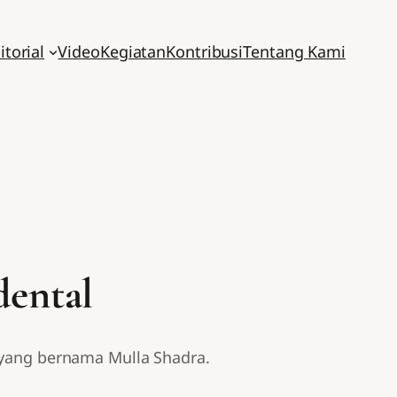
itorial
Video
Kegiatan
Kontribusi
Tentang Kami
dental
m yang bernama Mulla Shadra.