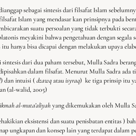
dianggap sebagai sintesis dari filsafat Islam sebelumn
 filsafat Islam yang mendasar kan prinsipnya pada ben
mbicarakan suatu persoalan yang tidak terbukti secar
latonis meyakini bahwa pengetahuan dengan segala se
s itu hanya bisa dicapai dengan melakukan upaya elabo
 sintesis dari dua paham tersebut, Mulla Sadra bera
dipisahkan dalam filsafat. Menurut Mulla Sadra ada 
l
) dan intuisi (
dzawq
atau
isyraq
) ke tiga prinsip itu
n (al-walid, 2005)
hikmah al-muta’aliyah
yang dikemukakan oleh Mulla Sad
hakikian eksistensi dan suatu penisbatan entitas ) 
egenap ungkapan dan konsep lain yang terdapat dalam