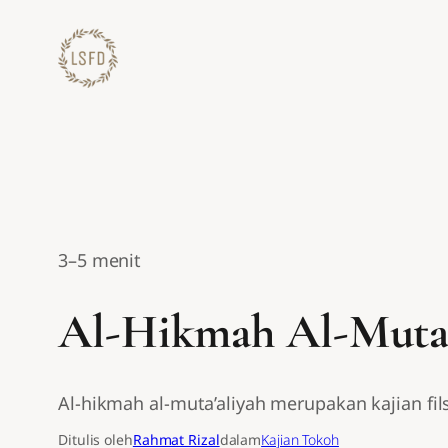
Lewati
ke
konten
3–5 menit
Al-Hikmah Al-Muta’a
Al-hikmah al-muta’aliyah merupakan kajian fi
Ditulis oleh
Rahmat Rizal
dalam
Kajian Tokoh