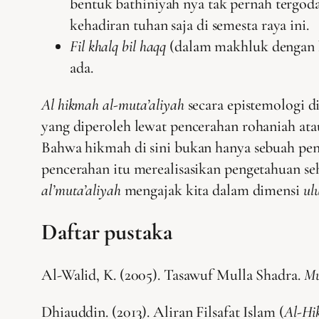
bentuk bathiniyah nya tak pernah tergod
kehadiran tuhan saja di semesta raya ini.
Fil khalq bil haqq
(dalam makhluk dengan k
ada.
Al hikmah al-muta’aliyah
secara epistemologi d
yang diperoleh lewat pencerahan rohaniah ata
Bahwa hikmah di sini bukan hanya sebuah penc
pencerahan itu merealisasikan pengetahuan seh
al’muta’aliyah
mengajak kita dalam dimensi
ul
Daftar pustaka
Al-Walid, K. (2005). Tasawuf Mulla Shadra.
Mu
Dhiauddin. (2013). Aliran Filsafat Islam (
Al-Hi