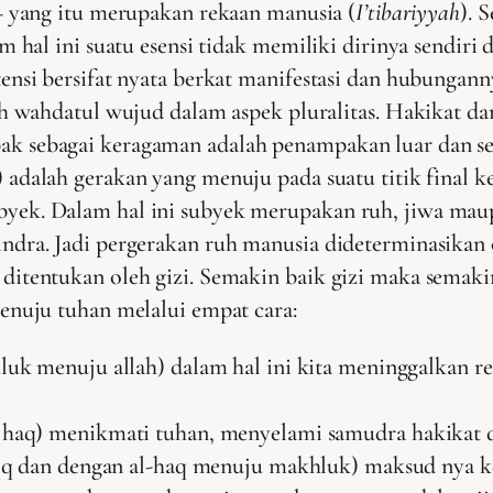
– yang itu merupakan rekaan manusia (
I’tibariyyah
). 
am hal ini suatu esensi tidak memiliki dirinya sendir
ensi bersifat nyata berkat manifestasi dan hubungann
ah wahdatul wujud dalam aspek pluralitas. Hakikat da
ak sebagai keragaman adalah penampakan luar dan s
) adalah gerakan yang menuju pada suatu titik final k
byek. Dalam hal ini subyek merupakan ruh, jiwa mau
indra. Jadi pergerakan ruh manusia dideterminasikan
ditentukan oleh gizi. Semakin baik gizi maka semaki
nuju tuhan melalui empat cara:
luk menuju allah) dalam hal ini kita meninggalkan re
haq) menikmati tuhan, menyelami samudra hakikat da
aqq dan dengan al-haq menuju makhluk) maksud nya k