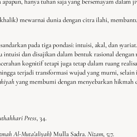
a apapun, hanya tuhan saja yang bersemayam dalam ji
halik) mewarnai dunia dengan citra ilahi, membantu
isandarkan pada tiga pondasi: intuisi, akal, dan sya
u intuisi dan disajikan dalam bentuk rasional deng
erahan kognitif tetapi juga tetap dalam ruang reali
ingga terjadi transformasi wujud yang murni, selain i
uhiyah
yang membumi dengan menyebarkan hikmah dan s
thahhari Press
, 34.
kmah Al-Muta’aliyah
) Mulla Sadra.
Nizam
, 5;7.