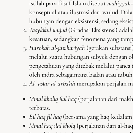
istilah para filsuf Islam disebut
mahiyyah
konseptual atau ilustrasi dari wujud. Dal
hubungan dengan eksistensi, sedang eksist
Tasykikul wujud
(Gradasi Eksistensi) adal
kesatuan, sedangkan fenomena yang tamp
Harokah al-jawhariyah
(gerakan substansi
melalui suatu hubungan subyek dengan o
pengetahuan yang ditebak melalui panca 
oleh indra sebagaimana badan atau tubuh 
Al- asfar al-arba’ah
merupakan perjalan me
Minal kholiq ilal haq
(perjalanan dari makh
terbatas.
Bil haq fil haq
(bersama yang haq kedalam 
Minal haq ilal kholq
(perjalanan dari al-h