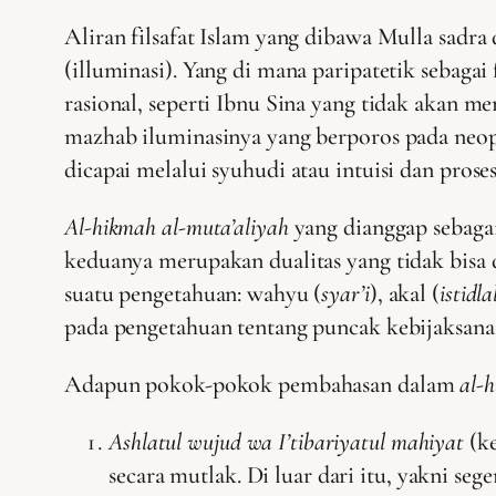
Aliran filsafat Islam yang dibawa Mulla sadra 
(illuminasi). Yang di mana paripatetik sebagai
rasional, seperti Ibnu Sina yang tidak akan me
mazhab iluminasinya yang berporos pada neop
dicapai melalui syuhudi atau intuisi dan prose
Al-hikmah al-muta’aliyah
yang dianggap sebagai
keduanya merupakan dualitas yang tidak bisa 
suatu pengetahuan: wahyu (
syar’i
), akal (
istidla
pada pengetahuan tentang puncak kebijaksanaa
Adapun pokok-pokok pembahasan dalam
al-
Ashlatul wujud wa I’tibariyatul mahiyat
(ke
secara mutlak. Di luar dari itu, yakni s