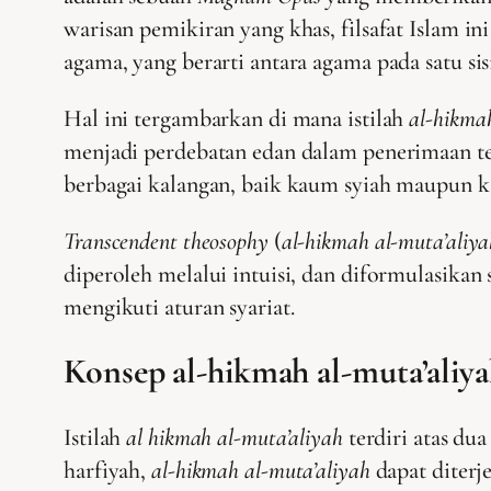
warisan pemikiran yang khas, filsafat Islam i
agama, yang berarti antara agama pada satu sisi
Hal ini tergambarkan di mana istilah
al-hikma
menjadi perdebatan edan dalam penerimaan ter
berbagai kalangan, baik kaum syiah maupun ka
Transcendent theosophy
(
al-hikmah al-muta’aliya
diperoleh melalui intuisi, dan diformulasika
mengikuti aturan syariat.
Konsep al-hikmah al-muta’aliy
Istilah
al hikmah al-muta’aliyah
terdiri atas dua
harfiyah,
al-hikmah al-muta’aliyah
dapat diterj