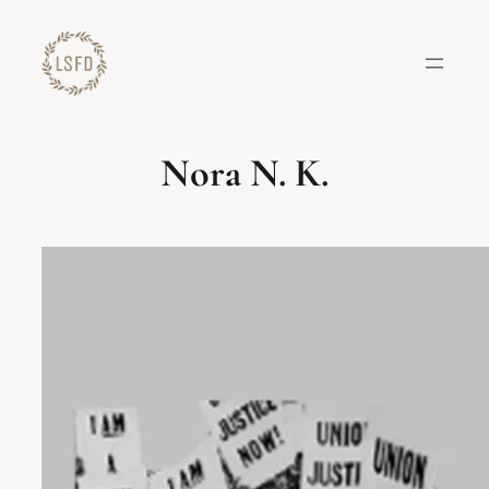
Lewati
ke
konten
Nora N. K.