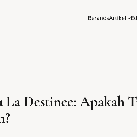
Beranda
Artikel
Ed
 La Destinee: Apakah T
n?