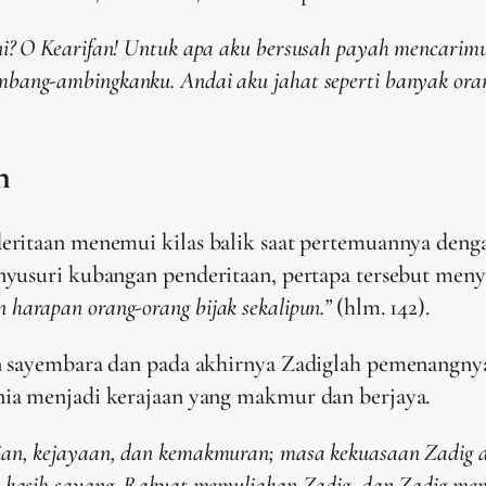
ini? O Kearifan! Untuk apa aku bersusah payah mencar
ang-ambingkanku. Andai aku jahat seperti banyak orang 
n
ritaan menemui kilas balik saat pertemuannya dengan
nyusuri kubangan penderitaan, pertapa tersebut me
an harapan orang-orang bijak sekalipun.”
(hlm. 142).
n sayembara dan pada akhirnya Zadiglah pemenangnya.
ia menjadi kerajaan yang makmur dan berjaya.
an, kejayaan, dan kemakmuran; masa kekuasaan Zadig ad
n kasih sayang. Rakyat memuliakan Zadig, dan Zadig me