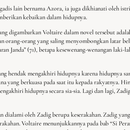
gadis lain bernama Azora, ia juga dikhianati oleh ist
memberikan kebaikan dalam hidupnya.
 yang digambarkan Voltaire dalam novel tersebut ad
an orang-orang yang saling menyombongkan latar be
aran Janda” (71), betapa kesewenang-wenangan laki-l
ang hendak mengakhiri hidupnya karena hidupnya san
na yang berkuasa pada saat itu kepada rakyatnya. H
engakhiri hidupnya secara sia-sia. Lagi dan lagi, Zad
an dialami oleh Zadig berupa keserakahan. Zadig yang
serakahan. Voltaire menunjukkannya pada bab “Si Per