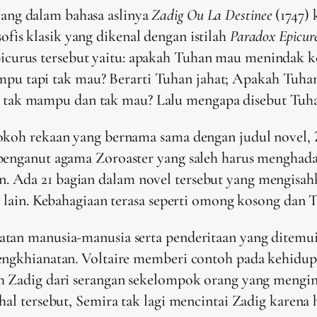
yang dalam bahasa aslinya
Zadig Ou La Destinee
(1747) 
ofis klasik yang dikenal dengan istilah
Paradox Epicur
icurus tersebut yaitu: apakah Tuhan mau menindak ke
pu tapi tak mau? Berarti Tuhan jahat; Apakah Tuh
 tak mampu dan tak mau? Lalu mengapa disebut Tuh
okoh rekaan yang bernama sama dengan judul novel, 
penganut agama Zoroaster yang saleh harus menghadap
 Ada 21 bagian dalam novel tersebut yang mengisahk
n lain. Kebahagiaan terasa seperti omong kosong dan 
tan manusia-manusia serta penderitaan yang ditemui 
engkhianatan. Voltaire memberi contoh pada kehidupan
eh Zadig dari serangan sekelompok orang yang mengin
a hal tersebut, Semira tak lagi mencintai Zadig kar