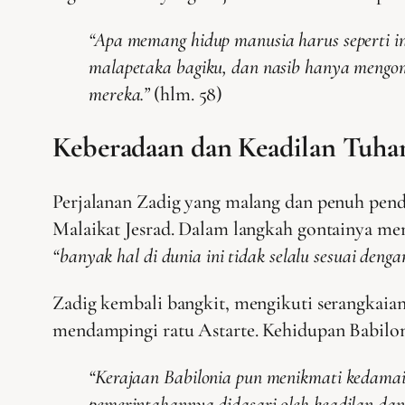
“Apa memang hidup manusia harus seperti 
malapetaka bagiku, dan nasib hanya mengomb
mereka.”
(hlm. 58)
Keberadaan dan Keadilan Tuha
Perjalanan Zadig yang malang dan penuh pende
Malaikat Jesrad. Dalam langkah gontainya me
“banyak hal di dunia ini tidak selalu sesuai deng
Zadig kembali bangkit, mengikuti serangkaia
mendampingi ratu Astarte. Kehidupan Babilon
“Kerajaan Babilonia pun menikmati kedamai
pemerintahannya didasari oleh keadilan da