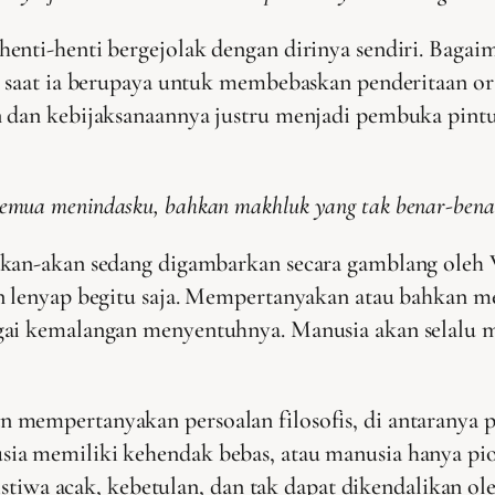
nti-henti bergejolak dengan dirinya sendiri. Bagaiman
 saat ia berupaya untuk membebaskan penderitaan oran
 dan kebijaksanaannya justru menjadi pembuka pintu
 semua menindasku, bahkan makhluk yang tak benar-bena
kan-akan sedang digambarkan secara gamblang oleh V
an lenyap begitu saja. Mempertanyakan atau bahkan
agai kemalangan menyentuhnya. Manusia akan selal
 mempertanyakan persoalan filosofis, di antaranya 
sia memiliki kehendak bebas, atau manusia hanya pi
ristiwa acak, kebetulan, dan tak dapat dikendalikan o