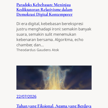
Paradoks Kebebasan: Meninjau
Kediktatoran Relativisme dalam
Demokrasi Digital Kontemporer
Di era digital, kebebasan berekspresi
justru menghadapi ironi: semakin banyak
suara, semakin sulit menemukan
kebenaran bersama. Algoritma, echo
chamber, dan…
Theodardus Gaudens Atok
22/07/2026
Tuhan yang Fiksional, Agama yang Berdaya