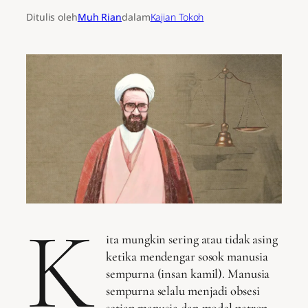
Ditulis oleh
Muh Rian
dalam
Kajian Tokoh
K
ita mungkin sering atau tidak asing
ketika mendengar sosok manusia
sempurna (insan kamil). Manusia
sempurna selalu menjadi obsesi