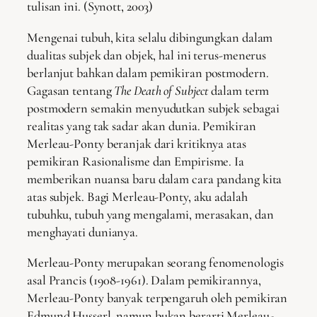
tulisan ini. (Synott, 2003)
Mengenai tubuh, kita selalu dibingungkan dalam
dualitas subjek dan objek, hal ini terus-menerus
berlanjut bahkan dalam pemikiran postmodern.
Gagasan tentang
The
D
eath of Subject
dalam term
postmodern semakin menyudutkan subjek sebagai
realitas yang tak sadar akan dunia. Pemikiran
Merleau-Ponty beranjak dari kritiknya atas
pemikiran Rasionalisme dan Empirisme. Ia
memberikan nuansa baru dalam cara pandang kita
atas subjek. Bagi Merleau-Ponty, aku adalah
tubuhku, tubuh yang mengalami, merasakan, dan
menghayati dunianya.
Merleau-Ponty merupakan seorang fenomenologis
asal Prancis (1908-1961). Dalam pemikirannya,
Merleau-Ponty banyak terpengaruh oleh pemikiran
Edmund Husserl, namun bukan berarti Merleau-