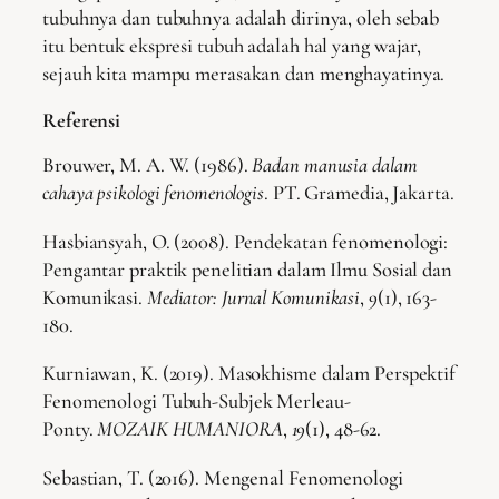
tubuhnya dan tubuhnya adalah dirinya, oleh sebab
itu bentuk ekspresi tubuh adalah hal yang wajar,
sejauh kita mampu merasakan dan menghayatinya.
Referensi
Brouwer, M. A. W. (1986).
Badan manusia dalam
cahaya psikologi fenomenologis
. PT. Gramedia, Jakarta.
Hasbiansyah, O. (2008). Pendekatan fenomenologi:
Pengantar praktik penelitian dalam Ilmu Sosial dan
Komunikasi.
Mediator: Jurnal Komunikasi
,
9
(1), 163-
180.
Kurniawan, K. (2019). Masokhisme dalam Perspektif
Fenomenologi Tubuh-Subjek Merleau-
Ponty.
MOZAIK HUMANIORA
,
19
(1), 48-62.
Sebastian, T. (2016). Mengenal Fenomenologi