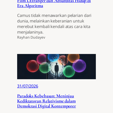
Film L’Étranger dan Absurditas Hidup di
Era Algoritma
Camus tidak menawarkan pelarian dari
dunia, melainkan keberanian untuk
merebut kembali kendali atas cara kita
menjalaninya.
Rayhan Dudayev
31/07/2026
Paradoks Kebebasan: Meninjau
Kediktatoran Relativisme dalam
Demokrasi Digital Kontemporer