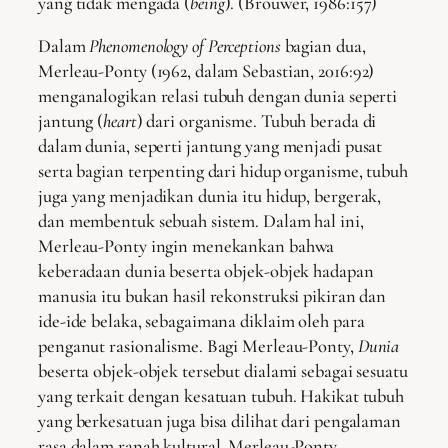
yang tidak mengada (
being
). (Brouwer, 1986:157)
Dalam
Phenomenology of Perceptions
bagian dua,
Merleau-Ponty (1962, dalam Sebastian, 2016:92)
menganalogikan relasi tubuh dengan dunia seperti
jantung (
heart
) dari organisme. Tubuh berada di
dalam dunia, seperti jantung yang menjadi pusat
serta bagian terpenting dari hidup organisme, tubuh
juga yang menjadikan dunia itu hidup, bergerak,
dan membentuk sebuah sistem. Dalam hal ini,
Merleau-Ponty ingin menekankan bahwa
keberadaan dunia beserta objek-objek hadapan
manusia itu bukan hasil rekonstruksi pikiran dan
ide-ide belaka, sebagaimana diklaim oleh para
penganut rasionalisme. Bagi Merleau-Ponty,
Dunia
beserta objek-objek tersebut dialami sebagai sesuatu
yang terkait dengan kesatuan tubuh. Hakikat tubuh
yang berkesatuan juga bisa dilihat dari pengalaman
rasa dalam ranah kultural. Merleau-Ponty