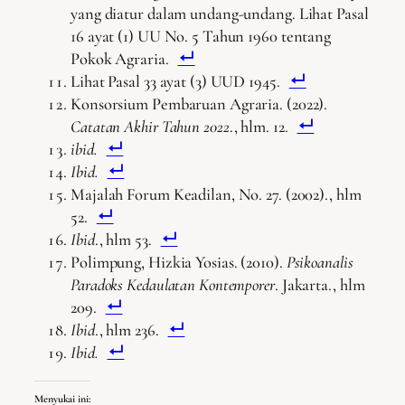
yang diatur dalam undang-undang. Lihat Pasal
16 ayat (1) UU No. 5 Tahun 1960 tentang
Pokok Agraria.
Lihat Pasal 33 ayat (3) UUD 1945.
Konsorsium Pembaruan Agraria. (2022).
Catatan Akhir Tahun 2022
., hlm. 12.
ibid.
Ibid.
Majalah Forum Keadilan, No. 27. (2002)., hlm
52.
Ibid
., hlm 53.
Polimpung, Hizkia Yosias. (2010).
Psikoanalis
Paradoks Kedaulatan Kontemporer
. Jakarta., hlm
209.
Ibid
., hlm 236.
Ibid.
Menyukai ini: