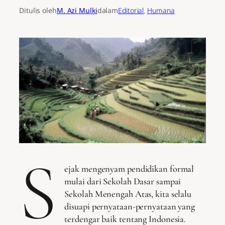
Ditulis oleh
M. Azi Mulki
dalam
Editorial
, 
Humana
S
ejak mengenyam pendidikan formal
mulai dari Sekolah Dasar sampai
Sekolah Menengah Atas, kita selalu
disuapi pernyataan-pernyataan yang
terdengar baik tentang Indonesia.