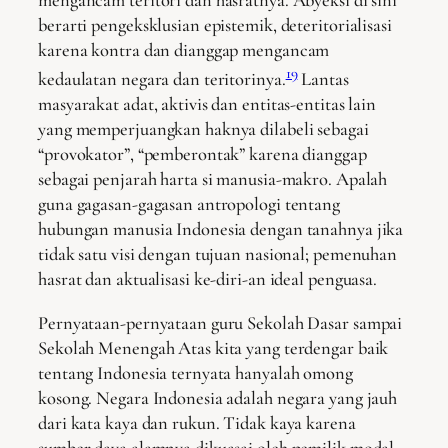
mengancam teritori dan hasratnya. Abyeksi di sini
berarti pengeksklusian epistemik, deteritorialisasi
karena kontra dan dianggap mengancam
19
kedaulatan negara dan teritorinya.
Lantas
masyarakat adat, aktivis dan entitas-entitas lain
yang memperjuangkan haknya dilabeli sebagai
“provokator”, “pemberontak” karena dianggap
sebagai penjarah harta si manusia-makro. Apalah
guna gagasan-gagasan antropologi tentang
hubungan manusia Indonesia dengan tanahnya jika
tidak satu visi dengan tujuan nasional; pemenuhan
hasrat dan aktualisasi ke-diri-an ideal penguasa.
Pernyataan-pernyataan guru Sekolah Dasar sampai
Sekolah Menengah Atas kita yang terdengar baik
tentang Indonesia ternyata hanyalah omong
kosong. Negara Indonesia adalah negara yang jauh
dari kata kaya dan rukun. Tidak kaya karena
sumber daya alamnya dikuasai oleh pemilik modal