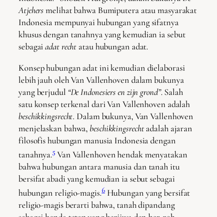
Atjehers
melihat bahwa Bumiputera atau masyarakat
Indonesia mempunyai hubungan yang sifatnya
khusus dengan tanahnya yang kemudian ia sebut
sebagai
adat recht
atau hubungan adat.
Konsep hubungan adat ini kemudian dielaborasi
lebih jauh oleh Van Vallenhoven dalam bukunya
yang berjudul
“De Indonesiers en zijn grond”
. Salah
satu konsep terkenal dari Van Vallenhoven adalah
beschikkingsrecht
. Dalam bukunya, Van Vallenhoven
menjelaskan bahwa,
beschikkingsrecht
adalah ajaran
filosofis hubungan manusia Indonesia dengan
5
tanahnya.
Van Vallenhoven hendak menyatakan
bahwa hubungan antara manusia dan tanah itu
bersifat abadi yang kemudian ia sebut sebagai
6
hubungan religio-magis.
Hubungan yang bersifat
religio-magis berarti bahwa, tanah dipandang
sebagai benda tetap yang berjiwa dan ber-roh