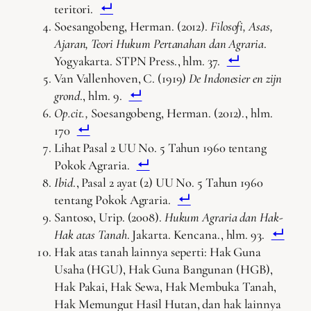
teritori.
Soesangobeng, Herman. (2012).
Filosofi, Asas,
Ajaran, Teori Hukum Pertanahan dan Agraria
.
Yogyakarta. STPN Press., hlm. 37.
Van Vallenhoven, C. (1919)
De Indonesier en zijn
grond
., hlm. 9.
Op.cit.,
Soesangobeng, Herman. (2012)., hlm.
170
Lihat Pasal 2 UU No. 5 Tahun 1960 tentang
Pokok Agraria.
Ibid
., Pasal 2 ayat (2) UU No. 5 Tahun 1960
tentang Pokok Agraria.
Santoso, Urip. (2008).
Hukum Agraria dan Hak-
Hak atas Tanah
. Jakarta. Kencana., hlm. 93.
Hak atas tanah lainnya seperti: Hak Guna
Usaha (HGU), Hak Guna Bangunan (HGB),
Hak Pakai, Hak Sewa, Hak Membuka Tanah,
Hak Memungut Hasil Hutan, dan hak lainnya