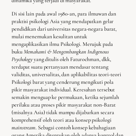
dinamika yang terjadi di masyarakat.
Di sisi lain pada awal 1980-an, para ilmuwan dan
praktisi psikologi Asia yang mendapatkan gelar
pendidikan dari universitas negara-negara barat,
mulai menemukan kesulitan untuk
mengaplikasikan ilmu Psikologi. Merujuk pada
buku
Memahami & Mengembangkan Indigenous
Psychology
yang ditulis oleh Faturochman, dkk,
terdapat suatu pertanyaan mendasar tentang
validitas, universalitas, dan aplikabilitas teori-teori
Psikologi barat yang cenderung mengikuti pola
pikir masyarakat individual. Keresahan tersebut
semakin menguap ke permukaan, ketika sejumlah
perilaku atau proses pikir masyarakat non-Barat
(misalnya Asia) tidak mampu dijabarkan secara
komprehensif oleh teori atau konsep psikologi
mainstream
. Sebagai contoh konsep kebahagiaan
orang Amerika ditentukan oleh adanya kontrol dan