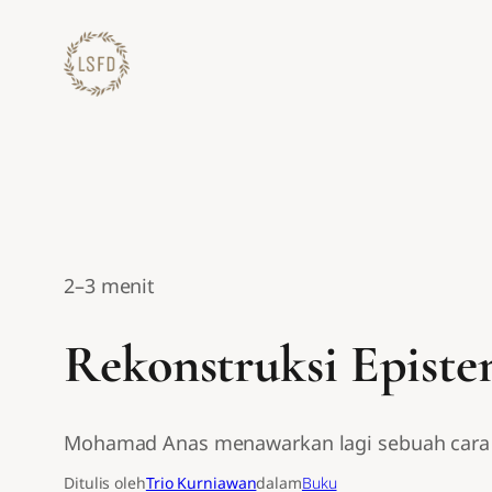
Lewati
ke
konten
2–3 menit
Rekonstruksi Episte
Mohamad Anas menawarkan lagi sebuah cara pa
Ditulis oleh
Trio Kurniawan
dalam
Buku