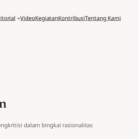
itorial
Video
Kegiatan
Kontribusi
Tentang Kami
an
kritisi dalam bingkai rasionalitas