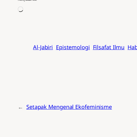
Memuat…
Al-Jabiri
Epistemologi
Filsafat Ilmu
Ha
←
Setapak Mengenal Ekofeminisme