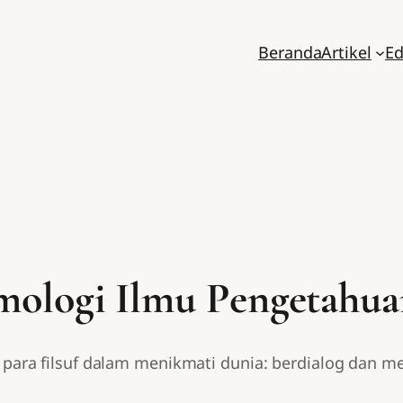
Beranda
Artikel
Ed
mologi Ilmu Pengetahu
ra filsuf dalam menikmati dunia: berdialog dan meng