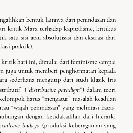
engalihkan bentuk lainnya dari penindasan dan
i kritik Marx terhadap kapitalisme, kritikus
 satu sisi atau absolutisasi dan ekstrasi dari
kasi praktik).
ritik hari ini, dimulai dari feminisme sampai
 dan juga untuk memberi penghormatan kepada
ra sederhana mengutip dari studi klasik Iris
tributif” (“
distributive
paradigm
”) dalam teori
 kelompok harus “mengatur” masalah keadilan
atau “wajah penindasan” yang melintasi batas-
hubungan dengan ketidakadilan dari hierarki
mperialisme budaya
(produksi keberagaman yang