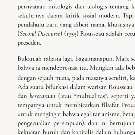
pernyataan mitologis dan teologis tentang 
sekulernya dalam kritik sosial modern. Tap
pendahulu baru yang diberi nama, khususnya
(
Second Discourse
) (1755) Rousseau adalah pet
preseden.
Bukanlah rahasia lagi, bagaimanapun, Marx se
bahwa ia mendepresiasi itu. Mungkin ada be
dengan sejauh mana, pada masanya sendiri, ka
Ada suatu bifurkasi dalam warisan Rousseau 
dan
kesetaraan
(atau “multualitas”, seperti
tempatnya untuk membicarkan filsafat Prou
untuk mengingat bahwa egalitarianisme, betap
pengecualian perempuan), dan ini bertujua
kekuatan buruh dan kapitalis dalam hubungan