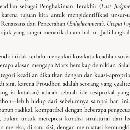
keadilan sebagai Penghakiman Terakhir (
Last Judgme
i karena tujuan kita untuk mengidentifikasi unsur-
 Renaisans dan Pencerahan (
Enlightenment
).
Utopia
(1
unjuk yang sangat menarik dalam hal ini. Jadi langk
ndiri tidak terlalu menyukai kosakata keadilan sos
berapa alasan mengapa Marx bersikap demikian. Sal
tegori keadilan dikaitkan dengan dan kuasi-apropria
di sini, karena Proudhon adalah seorang yang egali
 yang ia katakan) adalah sebuah ide resiprokal yan
dhon—lebih hidup dari sebelumnya sampai hari ini
apun radikal, kompatibel dengan beberapa pengecuali
n, bukan untuk merepresi kondisi struktural dari
 mereka, di satu sisi, dengan membatasi kemungkinan