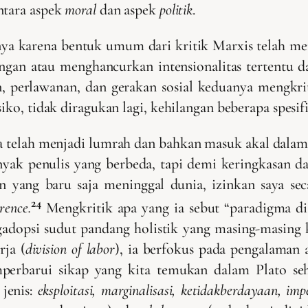
ntara aspek
moral
dan aspek
politik
.
hanya karena bentuk umum dari kritik Marxis telah m
gan atau menghancurkan intensionalitas tertentu dar
, perlawanan, dan gerakan sosial keduanya mengkritik
iko, tidak diragukan lagi, kehilangan beberapa spesifi
 telah menjadi lumrah dan bahkan masuk akal dalam k
banyak penulis yang berbeda, tapi demi keringkasan
n yang baru saja meninggal dunia, izinkan saya seca
24
rence.
Mengkritik apa yang ia sebut “paradigma dis
adopsi sudut pandang holistik yang masing-masing
rja (
division of labor
), ia berfokus pada pengalaman 
memperbarui sikap yang kita temukan dalam Plato se
 jenis:
eksploitasi, marginalisasi, ketidakberdayaan, i