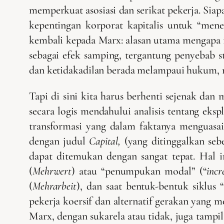
memperkuat asosiasi dan serikat pekerja. Siap
kepentingan korporat kapitalis untuk “men
kembali kepada Marx: alasan utama mengapa i
sebagai efek samping, tergantung penyebab st
dan ketidakadilan berada melampaui hukum, mo
Tapi di sini kita harus berhenti sejenak da
secara logis mendahului analisis tentang ekspl
transformasi yang dalam faktanya menguasai 
dengan judul
Capital,
(yang ditinggalkan se
dapat ditemukan dengan sangat tepat. Hal in
(
Mehrwert
) atau “penumpukan modal” (“
incr
(
Mehrarbeit
), dan saat bentuk-bentuk siklus
pekerja koersif dan alternatif gerakan yang mem
Marx, dengan sukarela atau tidak, juga tampil