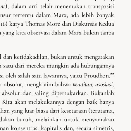
nt
), dalam arti telah menemukan transposisi
unsur tertentu dalam Marx, ada lebih banyak
516) karya Thomas More dan Diskursus Kedua
ah yang kita observasi dalam Marx bukan tanpa
ial dan ketidakadilan, bukan untuk mengatakan
ah satu dari mereka mungkin ada hubungannya
22
si oleh salah satu lawannya, yaitu Proudhon.
ter absolut, mengklaim bahwa
keadilan, asosiasi,
g absolut dan saling dipertukarkan. Bukanlah
. Kita akan melakukannya dengan baik hanya
an yang luar biasa dari kesetaraan (terutama,
 ledakan buruh, melainkan untuk menyamakan
 konsentrasi kapitalis dan, secara simetris,