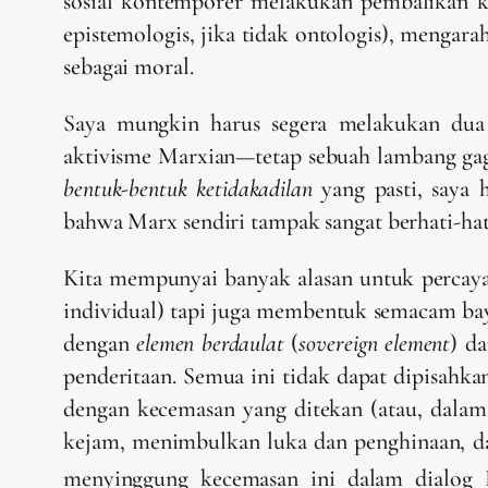
sosial kontemporer melakukan pembalikan k
epistemologis, jika tidak ontologis), menga
sebagai moral.
Saya mungkin harus segera melakukan dua
aktivisme Marxian—tetap sebuah lambang gaga
bentuk-bentuk ketidakadilan
yang pasti, saya 
bahwa Marx sendiri tampak sangat berhati-hat
Kita mempunyai banyak alasan untuk percaya 
individual) tapi juga membentuk semacam baya
dengan
elemen berdaulat
(
sovereign element
) d
penderitaan. Semua ini tidak dapat dipisahka
dengan kecemasan yang ditekan (atau, dalam 
kejam, menimbulkan luka dan penghinaan, dan
menyinggung kecemasan ini dalam dialog 