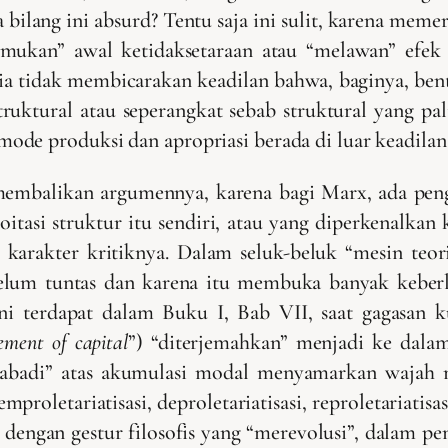
a bilang ini absurd? Tentu saja ini sulit, karena m
emukan” awal ketidaksetaraan atau “melawan” efek 
a tidak membicarakan keadilan bahwa, baginya, bentu
ruktural atau seperangkat sebab struktural yang pal
de produksi dan apropriasi berada di luar keadilan 
n membalikan argumennya, karena bagi Marx, ada pe
oitasi struktur itu sendiri, atau yang diperkenalkan k
karakter kritiknya. Dalam seluk-beluk “mesin teor
belum tuntas dan karena itu membuka banyak keberl
i terdapat dalam Buku I, Bab VII, saat gagasan kua
ement of capital
”) “diterjemahkan” menjadi ke dalam 
 “abadi” atas akumulasi modal menyamarkan wajah me
proletariatisasi, deproletariatisasi, reproletariatisas
 dengan gestur filosofis yang “merevolusi”, dalam pe