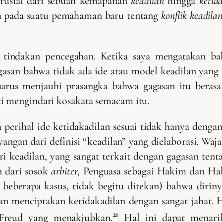
rusial dari sebuah kemapanan
keadilan
hingga
ketid
rah pada suatu pemahaman baru tentang
konflik keadila
 tindakan pencegahan. Ketika saya mengatakan b
san bahwa tidak ada ide atau model keadilan yang t
harus menjauhi prasangka bahwa gagasan itu beras
i mengindari kosakata semacam itu.
perihal ide ketidakadilan sesuai tidak hanya denga
ngan dari definisi “keadilan” yang dielaborasi. Waja
ari keadilan, yang sangat terkait dengan gagasan ten
n dari sosok
arbiter,
Penguasa sebagai Hakim dan Haki
beberapa kasus, tidak begitu ditekan) bahwa dirinya
 menciptakan ketidakadilan dengan sangat jahat. H
21
Freud yang menakjubkan.
Hal ini dapat menarik