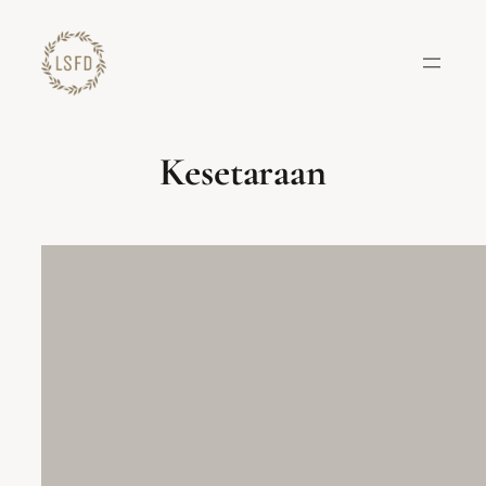
Lewati
ke
konten
Kesetaraan