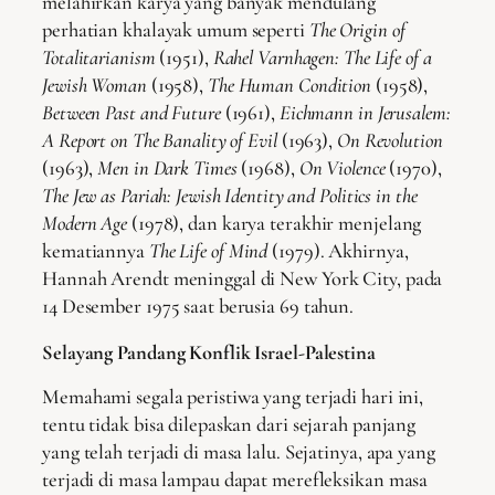
melahirkan karya yang banyak mendulang
perhatian khalayak umum seperti
The Origin of
Totalitarianism
(1951),
Rahel Varnhagen: The Life of a
Jewish Woman
(1958),
The Human Condition
(1958),
Between Past and Future
(1961),
Eichmann in Jerusalem:
A Report on The Banality of Evil
(1963),
On Revolution
(1963),
Men in Dark Times
(1968),
On Violence
(1970),
The Jew as Pariah: Jewish Identity and Politics in the
Modern Age
(1978), dan karya terakhir menjelang
kematiannya
The Life of Mind
(1979). Akhirnya,
Hannah Arendt meninggal di New York City, pada
14 Desember 1975 saat berusia 69 tahun.
Selayang Pandang Konflik Israel-Palestina
Memahami segala peristiwa yang terjadi hari ini,
tentu tidak bisa dilepaskan dari sejarah panjang
yang telah terjadi di masa lalu. Sejatinya, apa yang
terjadi di masa lampau dapat merefleksikan masa