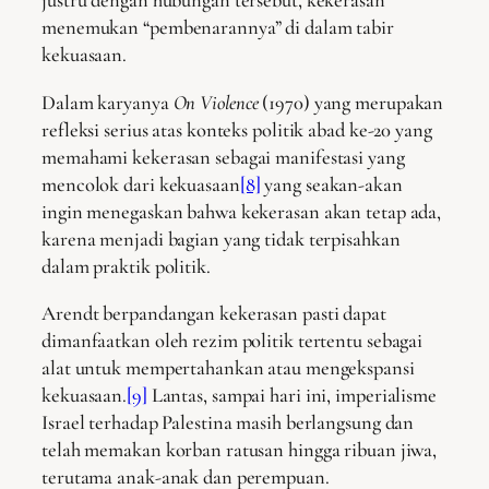
justru dengan hubungan tersebut, kekerasan
menemukan “pembenarannya” di dalam tabir
kekuasaan.
Dalam karyanya
On Violence
(1970) yang merupakan
refleksi serius atas konteks politik abad ke-20 yang
memahami kekerasan sebagai manifestasi yang
mencolok dari kekuasaan
[8]
yang seakan-akan
ingin menegaskan bahwa kekerasan akan tetap ada,
karena menjadi bagian yang tidak terpisahkan
dalam praktik politik.
Arendt berpandangan kekerasan pasti dapat
dimanfaatkan oleh rezim politik tertentu sebagai
alat untuk mempertahankan atau mengekspansi
kekuasaan.
[9]
Lantas, sampai hari ini, imperialisme
Israel terhadap Palestina masih berlangsung dan
telah memakan korban ratusan hingga ribuan jiwa,
terutama anak-anak dan perempuan.