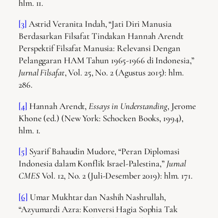
hlm. 11.
[3]
Astrid Veranita Indah, “Jati Diri Manusia
Berdasarkan Filsafat Tindakan Hannah Arendt
Perspektif Filsafat Manusia: Relevansi Dengan
Pelanggaran HAM Tahun 1965-1966 di Indonesia,”
Jurnal Filsafat
, Vol. 25, No. 2 (Agustus 2015): hlm.
286.
[4]
Hannah Arendt,
Essays in Understanding
, Jerome
Khone (ed.) (New York: Schocken Books, 1994),
hlm. 1.
[5]
Syarif Bahaudin Mudore, “Peran Diplomasi
Indonesia dalam Konflik Israel-Palestina,”
Jurnal
CMES
Vol. 12, No. 2 (Juli-Desember 2019): hlm. 171.
[6]
Umar Mukhtar dan Nashih Nashrullah,
“Azyumardi Azra: Konversi Hagia Sophia Tak