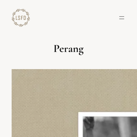
Lewati
ke
konten
Perang