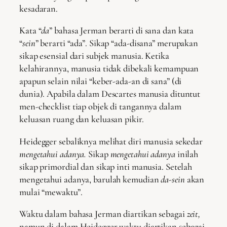
kesadaran.
Kata “
da
” bahasa Jerman berarti di sana dan kata
“
sein
” berarti “ada”. Sikap “ada-disana” merupakan
sikap esensial dari subjek manusia. Ketika
kelahirannya, manusia tidak dibekali kemampuan
apapun selain nilai “keber-ada-an di sana” (di
dunia). Apabila dalam Descartes manusia dituntut
men-checklist tiap objek di tangannya dalam
keluasan ruang dan keluasan pikir.
Heidegger sebaliknya melihat diri manusia sekedar
mengetahui adanya.
Sikap
mengetahui adanya
inilah
sikap primordial dan sikap inti manusia. Setelah
mengetahui adanya, barulah kemudian
da-sein
akan
mulai “mewaktu”.
Waktu dalam bahasa Jerman diartikan sebagai
zeit,
namun di dalam Heidegger waktu diartikan sebagai