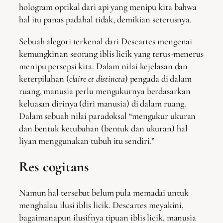
hologram optikal dari api yang menipu kita bahwa
hal itu panas padahal tidak, demikian seterusnya.
Sebuah alegori terkenal dari Descartes mengenai
kemungkinan seorang iblis licik yang terus-menerus
menipu persepsi kita. Dalam nilai kejelasan dan
keterpilahan (
claire et distincta
) pengada di dalam
ruang, manusia perlu mengukurnya berdasarkan
keluasan dirinya (diri manusia) di dalam ruang.
Dalam sebuah nilai paradoksal “mengukur ukuran
dan bentuk ketubuhan (bentuk dan ukuran) hal
liyan menggunakan tubuh itu sendiri.”
Res cogitans
Namun hal tersebut belum pula memadai untuk
menghalau ilusi iblis licik. Descartes meyakini,
bagaimanapun ilusifnya tipuan iblis licik, manusia