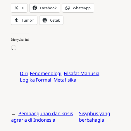
X
Facebook
WhatsApp
Tumblr
Cetak
Menyukai ini:
Memuat…
Diri
Fenomenologi
Filsafat Manusia
Logika Formal
Metafisika
←
Pembangunan dan krisis
Sisyphus yang
agraria di Indonesia
berbahagia
→