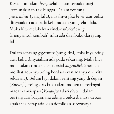
Kesadaran akan
being
selalu akan terbuka bagi
kemungkinan tak-hingga. Dalam rentang
gewesenheit
(yang lalu); misalnya jika
being
atas buku
dinyatakan ada pada keberadaan yang telah lalu.
Maka kita melakukan tindak
wiederholung
(mengambil kembali) nilai ada dari buku dari yang
lalu.
Dalam rentang
gegenwart
(yang kini); misalnya
being
atas buku dinyatakan ada pada sekarang. Maka kita
melakukan tindak eksistensial
augenblick
(momen
melihat ada-nya being berdasarkan adanya diri kita
sekarang). Belum lagi dalam rentang yang di depan
(
Zukunft
) being atas buku akan menemui berbagai
macam antisipasi (
Vorlaufen
) dari
dasein;
dalam
pertanyaan bagaimana adanya buku di masa depan,
apakah ia tetap ada, dan demikian seterusnya.