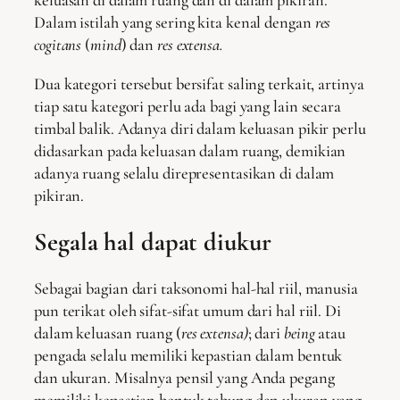
keluasan di dalam ruang dan di dalam pikiran.
Dalam istilah yang sering kita kenal dengan
res
cogitans
(
mind
) dan
res extensa.
Dua kategori tersebut bersifat saling terkait, artinya
tiap satu kategori perlu ada bagi yang lain secara
timbal balik. Adanya diri dalam keluasan pikir perlu
didasarkan pada keluasan dalam ruang, demikian
adanya ruang selalu direpresentasikan di dalam
pikiran.
Segala hal dapat diukur
Sebagai bagian dari taksonomi hal-hal riil, manusia
pun terikat oleh sifat-sifat umum dari hal riil. Di
dalam keluasan ruang (
res extensa)
; dari
being
atau
pengada selalu memiliki kepastian dalam bentuk
dan ukuran. Misalnya pensil yang Anda pegang