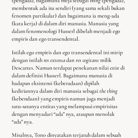
(pengada)
,
bagaimana meja sebagai
being
(pengada),
membentuk ada itu sendiri (yang sama sekali bukan
fenomen partikular) dan bagaimana ia meng-ada
(kata kerja) di dalam diri manusia. Manusia yang
dalam fenomenologi Husserl dibelah menjadi ego
empiris dan ego transendental.
Istilah ego empiris dan ego transendental ini mirip
dengan istilah
res extensa
dan
res cogitans
milik
Descartes. Namun terdapat penekanan nilai
exist
di
dalam definisi Husserl. Bagaimana manusia di
hadapan eksistensi (keberadaan) dipilah
kediriannya dalam diri manusia sebagai
the thing
(kebendaan) yang empiris namun juga menjadi
satu-satunya entitas yang melampaui empirisitas
dengan menyadari “ada” nya, ataupun menolak
“ada” nya.
Misalnya, Tono dinyatakan terjatuh dalam sebuah