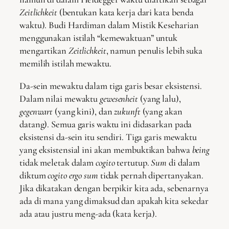
Zeitlichkeit
(bentukan kata kerja dari kata benda
waktu). Budi Hardiman dalam Mistik Keseharian
menggunakan istilah “kemewaktuan” untuk
mengartikan
Zeitlichkeit
, namun penulis lebih suka
memilih istilah mewaktu.
Da-sein mewaktu dalam tiga garis besar eksistensi.
Dalam nilai mewaktu
gewesenheit
(yang lalu),
gegenwart
(yang kini), dan
zukunft
(yang akan
datang). Semua garis waktu ini didasarkan pada
eksistensi da-sein itu sendiri. Tiga garis mewaktu
yang eksistensial ini akan membuktikan bahwa
being
tidak meletak dalam
cogito
tertutup.
Sum
di dalam
diktum
cogito ergo sum
tidak pernah dipertanyakan.
Jika dikatakan dengan berpikir kita ada, sebenarnya
ada di mana yang dimaksud dan apakah kita sekedar
ada atau justru meng-ada (kata kerja).