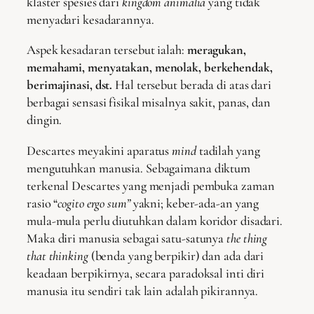
klaster spesies dari
kingdom animalia
yang tidak
menyadari kesadarannya.
Aspek kesadaran tersebut ialah:
meragukan,
memahami, menyatakan, menolak, berkehendak,
berimajinasi, dst.
Hal tersebut berada di atas dari
berbagai sensasi fisikal misalnya sakit, panas, dan
dingin.
Descartes meyakini aparatus
mind
tadilah yang
mengutuhkan manusia. Sebagaimana diktum
terkenal Descartes yang menjadi pembuka zaman
rasio “
cogito ergo sum”
yakni; keber-ada-an yang
mula-mula perlu diutuhkan dalam koridor disadari.
Maka diri manusia sebagai satu-satunya
the thing
that thinking
(benda yang berpikir) dan
ada dari
keadaan berpikirnya, secara paradoksal inti diri
manusia itu sendiri tak lain adalah pikirannya.