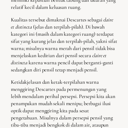
memiliki kepastian bentuk tabung dan ukuran yang
relatif kecil dalam keluasan ruang.
Kualitas tersebut dimaknai Descartes sebagai
claire
et distincta
(jelas dan terpilah-pilah). Di bawah
kategori ini (masih dalam kategori ruang) terdapat
sifat yang kurang jelas dan terpilah-pilah, yakni sifat
warna; misalnya warna merah dari pensil tidak bisa
menjelaskan kedirian dari pensil secara
claire et
distincta
karena warna pencil dapat berganti-ganti
sedangkan diri pensil tetap menjadi pensil.
Ketidakjelasan dan ketak-terpilahan warna
menggiring Descartes pada permenungan yang
lebih mendalam perihal persepsi. Persepsi kita akan
penampakan mudah sekali menipu; berbagai ilusi
optik dapat menggiring kita pada sesat
pengetahuan. Misalnya dalam persepsi pensil yang
tiba-tiba menjadi bengkok di dalam air, ataupun