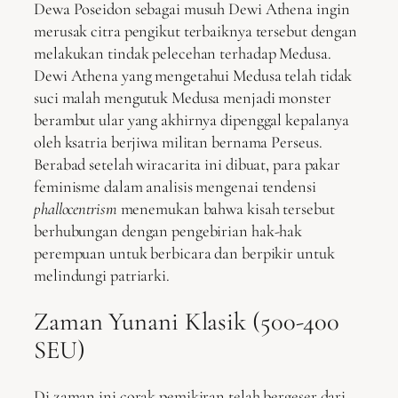
Dewa Poseidon sebagai musuh Dewi Athena ingin
merusak citra pengikut terbaiknya tersebut dengan
melakukan tindak pelecehan terhadap Medusa.
Dewi Athena yang mengetahui Medusa telah tidak
suci malah mengutuk Medusa menjadi monster
berambut ular yang akhirnya dipenggal kepalanya
oleh ksatria berjiwa militan bernama Perseus.
Berabad setelah wiracarita ini dibuat, para pakar
feminisme dalam analisis mengenai tendensi
phallocentrism
menemukan bahwa kisah tersebut
berhubungan dengan pengebirian hak-hak
perempuan untuk berbicara dan berpikir untuk
melindungi patriarki.
Zaman Yunani Klasik (500-400
SEU)
Di zaman ini corak pemikiran telah bergeser dari