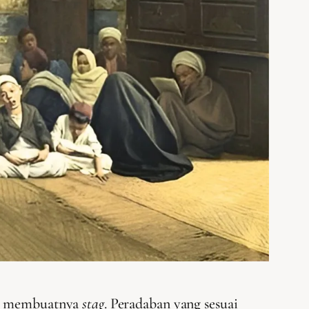
ali membuatnya
stag
. Peradaban yang sesuai