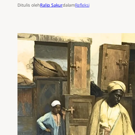
Ditulis oleh
Ralip Sakur
dalam
Refleksi