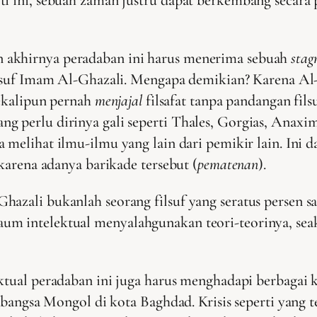
 akhirnya peradaban ini harus menerima sebuah
stag
 filsuf Imam Al-Ghazali. Mengapa demikian? Karena 
sekalipun pernah
menjajal
filsafat tanpa pandangan filsu
 perlu dirinya gali seperti Thales, Gorgias, Anaxime
a melihat ilmu-ilmu yang lain dari pemikir lain. Ini 
 karena adanya barikade tersebut (
pematenan
).
hazali bukanlah seorang filsuf yang seratus persen 
um intelektual menyalahgunakan teori-teorinya, sea
ktual peradaban ini juga harus menghadapi berbagai k
i bangsa Mongol di kota Baghdad. Krisis seperti yang 