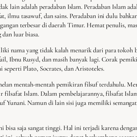
tidak lain adalah peradaban Islam. Peradaban Islam ad
at, ilmu tasawuf, dan sains. Peradaban ini dulu ba
dagangan terbesar di daerah Timur. Hemat penulis, 
 dan luar biasa.
ki nama yang tidak kalah menarik dari para tokoh bes
ail, Ibnu Rusyd, dan masih banyak lagi. Corak pemiki
 seperti Plato, Socrates, dan Aristoteles.
enelan mentah-mentah pemikiran filsuf terdahulu. 
ir filsafat Islam. Dalam pembelajarannya, filsafat Is
suf Yunani. Namun di lain sisi juga memiliki semanga
ni bisa saja sangat tinggi. Hal ini terjadi karena de
rti ini, sebuah zaman justru dapat berkembang sec