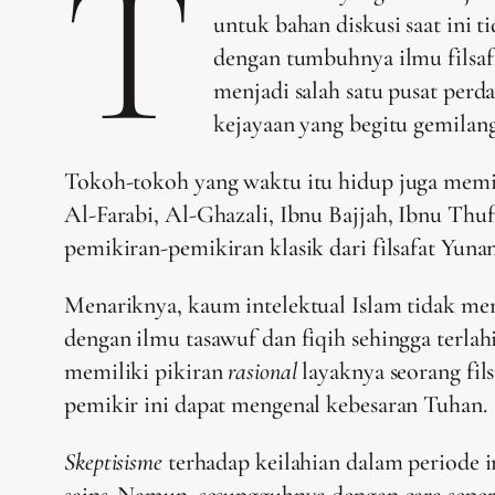
T
untuk bahan diskusi saat ini 
dengan tumbuhnya ilmu filsaf
menjadi salah satu pusat per
kejayaan yang begitu gemilang
Tokoh-tokoh yang waktu itu hidup juga memili
Al-Farabi, Al-Ghazali, Ibnu Bajjah, Ibnu Thuf
pemikiran-pemikiran klasik dari filsafat Yunani
Menariknya, kaum intelektual Islam tidak m
dengan ilmu tasawuf dan fiqih sehingga terlah
memiliki pikiran
rasional
layaknya seorang fil
pemikir ini dapat mengenal kebesaran Tuhan.
Skeptisisme
terhadap keilahian dalam periode i
sains. Namun, sesungguhnya dengan cara sepe