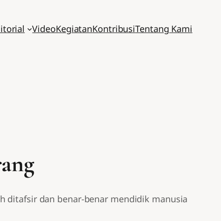
itorial
Video
Kegiatan
Kontribusi
Tentang Kami
rang
h ditafsir dan benar-benar mendidik manusia