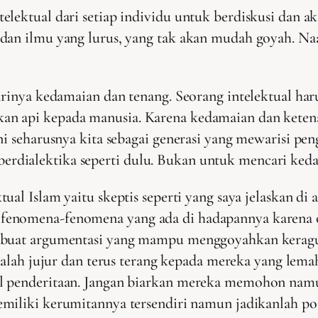
elektual dari setiap individu untuk berdiskusi dan 
dan ilmu yang lurus, yang tak akan mudah goyah. Naa
carinya kedamaian dan tenang. Seorang intelektual ha
n api kepada manusia. Karena kedamaian dan ketenan
ni seharusnya kita sebagai generasi yang mewarisi pen
rdialektika seperti dulu. Bukan untuk mencari keda
al Islam yaitu skeptis seperti yang saya jelaskan di 
enomena-fenomena yang ada di hadapannya karena or
mbuat argumentasi yang mampu menggoyahkan keragu-r
alah jujur dan terus terang kepada mereka yang lem
l penderitaan. Jangan biarkan mereka memohon namu
miliki kerumitannya tersendiri namun jadikanlah poi