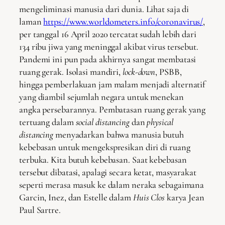
mengeliminasi manusia dari dunia. Lihat saja di
laman
https://www.worldometers.info/coronavirus/
,
per tanggal 16 April 2020 tercatat sudah lebih dari
134 ribu jiwa yang meninggal akibat virus tersebut.
Pandemi ini pun pada akhirnya sangat membatasi
ruang gerak. Isolasi mandiri,
lock-down
, PSBB,
hingga pemberlakuan jam malam menjadi alternatif
yang diambil sejumlah negara untuk menekan
angka persebarannya. Pembatasan ruang gerak yang
tertuang dalam
social distancing
dan
physical
distancing
menyadarkan bahwa manusia butuh
kebebasan untuk mengekspresikan diri di ruang
terbuka. Kita butuh kebebasan. Saat kebebasan
tersebut dibatasi, apalagi secara ketat, masyarakat
seperti merasa masuk ke dalam neraka sebagaimana
Garcin, Inez, dan Estelle dalam
Huis Clos
karya Jean
Paul Sartre.