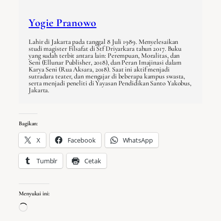
Yogie Pranowo
Lahir di Jakarta pada tanggal 8 Juli 1989. Menyelesaikan
studi magister Filsafat di Stf Driyarkara tahun 2017. Buku
yang sudah terbit antara lain: Perempuan, Moralitas, dan
Seni (Ellunar Publisher, 2018), dan Peran Imajinasi dalam
Karya Seni (Rua Aksara, 2018). Saat ini aktif menjadi
sutradara teater, dan mengajar di beberapa kampus swasta,
serta menjadi peneliti di Yayasan Pendidikan Santo Yakobus,
Jakarta.
Bagikan:
X
Facebook
WhatsApp
Tumblr
Cetak
Menyukai ini:
Memuat…