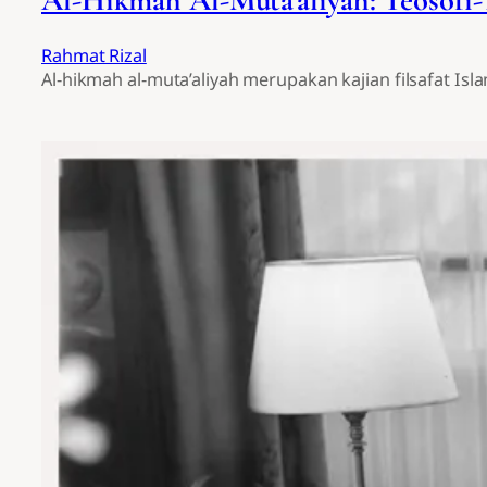
Al-Hikmah Al-Muta’aliyah: Teosofi-
Rahmat Rizal
Al-hikmah al-muta’aliyah merupakan kajian filsafat I