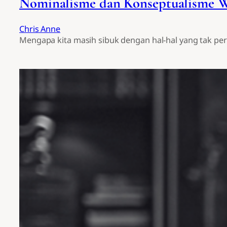
Nominalisme dan Konseptualisme Wi
Chris Anne
Mengapa kita masih sibuk dengan hal-hal yang tak per