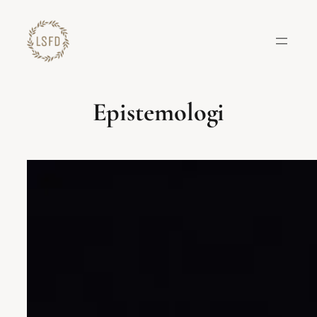
Lewati
ke
konten
Epistemologi