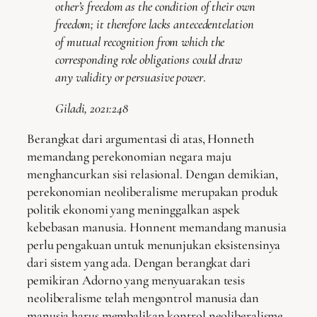
other’s freedom as the condition of their own
freedom; it therefore lacks antecedentelation
of mutual recognition from which the
corresponding role obligations could draw
any validity or persuasive power
.
Giladi, 2021:248
Berangkat dari argumentasi di atas, Honneth
memandang perekonomian negara maju
menghancurkan sisi relasional. Dengan demikian,
perekonomian neoliberalisme merupakan produk
politik ekonomi yang meninggalkan aspek
kebebasan manusia. Honnent memandang manusia
perlu pengakuan untuk menunjukan eksistensinya
dari sistem yang ada. Dengan berangkat dari
pemikiran Adorno yang menyuarakan tesis
neoliberalisme telah mengontrol manusia dan
manusia harus membalikan kontrol neoliberalisme