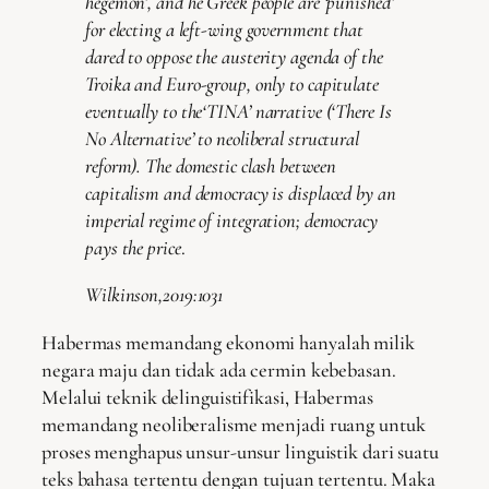
hegemon’, and he Greek people are ‘punished’
for electing a left-wing government that
dared to oppose the austerity agenda of the
Troika and Euro-group, only to capitulate
eventually to the‘TINA’ narrative (‘There Is
No Alternative’ to neoliberal structural
reform). The domestic clash between
capitalism and democracy is displaced by an
imperial regime of integration; democracy
pays the price
.
Wilkinson,2019:1031
Habermas memandang ekonomi hanyalah milik
negara maju dan tidak ada cermin kebebasan.
Melalui teknik delinguistifikasi, Habermas
memandang neoliberalisme menjadi ruang untuk
proses menghapus unsur-unsur linguistik dari suatu
teks bahasa tertentu dengan tujuan tertentu. Maka