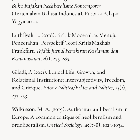
Buku Rujukan Neoliberalisme Kontemporer
(Terjemahan Bahasa Indonesia). Pustaka Pelajar
Yogyakarta.
Luthfiyah, L. (2018). Kritik Modernitas Menuju
Pencerahan: Perspektif Teori Kritis Mazhab
Frankfurt.
Tajdid: Jurnal Pemikiran Keislaman dan
Kemanusiaan
,
2
(1), 275-285.
Giladi, P. (2021). Ethical Life, Growth, and
Relational Institutions: Intersubjectivity, Freedom,
and Critique.
Etica e Politica/Ethics and Politics
,
23
(2),
233-253.
Wilkinson, M. A. (2019). Authoritarian liberalism in
Europe: A common critique of neoliberalism and
ordoliberalism.
Critical Sociology
,
45
(7-8), 1023-1034.