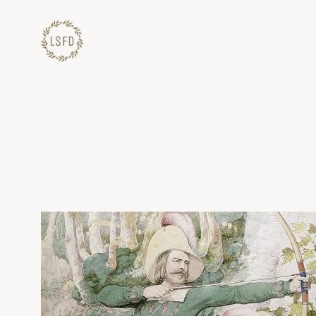
Lewati
ke
konten