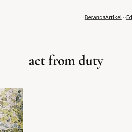
Beranda
Artikel
Ed
act from duty