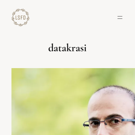
Lewati
ke
konten
datakrasi