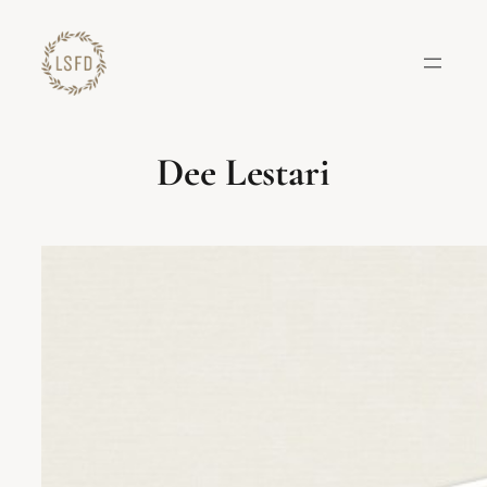
Lewati
ke
konten
Dee Lestari