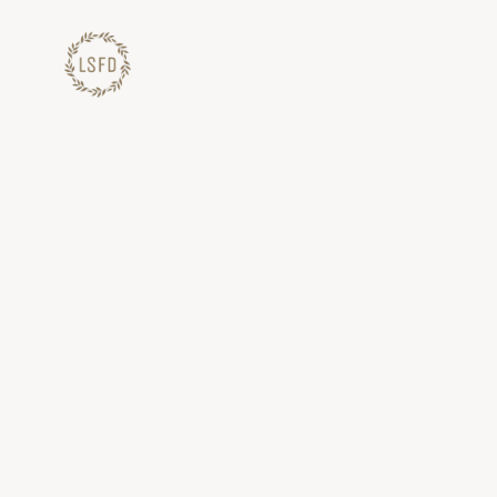
Lewati
ke
konten