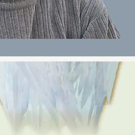
Transisi dari Filsafat Moral
Populer ke Metafisika Moral
Krisna Pradipta
Immanuel Kant dalam The Groundwork of
the Methaphysics of Moral berusaha untuk
merumuskan bangunannya mengenai
metafisika moral dalam kerangka kritis. Hal
ini didasari terlebih dahulu dari
pandanannya mengenai filsafat moral…