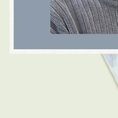
Sungai dari Eden
Fakhri Benindo
Buku ini menjelaskan teori Evolusi melalui
pewarisan gen dari generasi ke generasi
yang diibaratkan sungai dari surga atau
taman Eden. Sungai dalam judul buku ini
adalah sungai DNA, dan sungai…