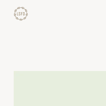
Lewati
ke
konten