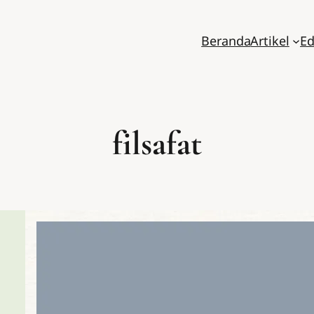
Beranda
Artikel
Ed
filsafat