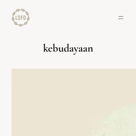
Lewati
ke
konten
kebudayaan