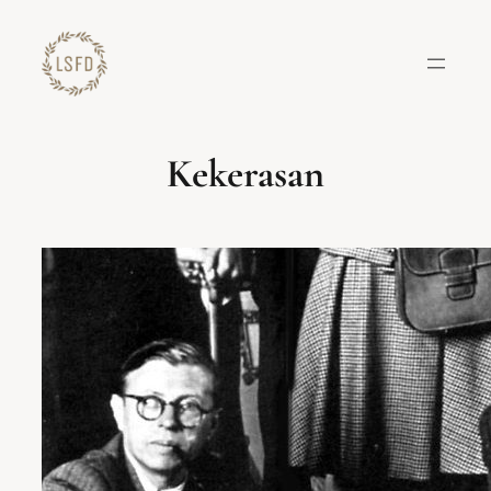
Lewati
ke
konten
Kekerasan