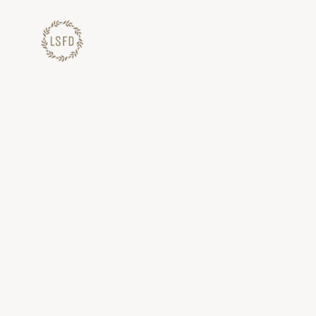
Lewati
ke
konten