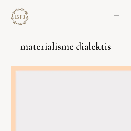
Lewati
ke
konten
materialisme dialektis