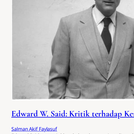
Edward W. Said: Kritik terhadap Ke
Salman Akif Faylasuf