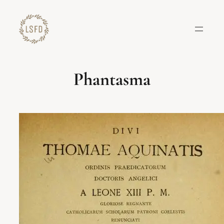
Lewati
ke
konten
Phantasma