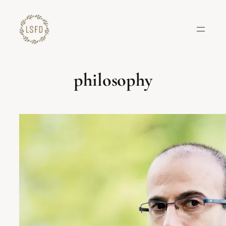
Lewati
ke
konten
philosophy