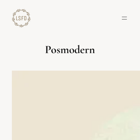
Lewati
ke
konten
Posmodern