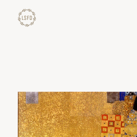
Lewati
ke
konten