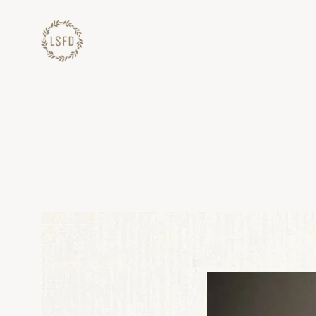
Lewati
ke
konten