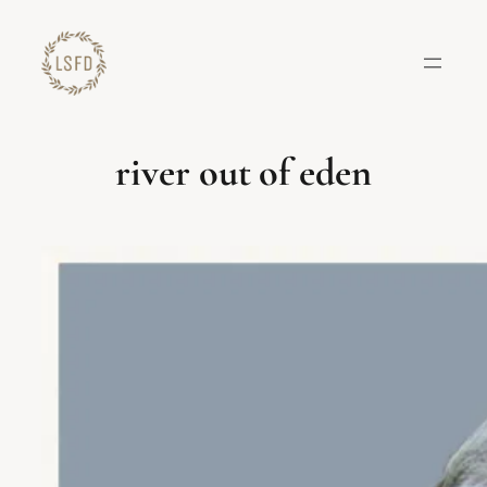
Lewati
ke
konten
river out of eden