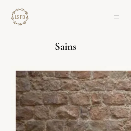
Lewati
ke
konten
Sains