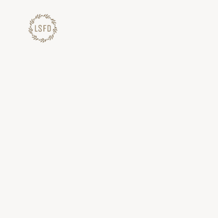
Lewati
ke
konten